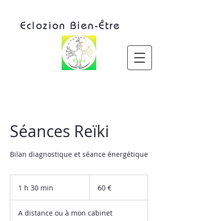
Eclozion Bien-Être
Séances Reïki
Bilan diagnostique et séance énergétique
60
euros
1 h 30 min
1
60 €
3
0
A distance ou à mon cabinet
m