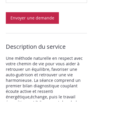
i
n
Envoyer une demande
Description du service
Une méthode naturelle en respect avec
votre chemin de vie pour vous aider à
retrouver un équilibre, favoriser une
auto-guérison et retrouver une vie
harmonieuse. La séance comprend un
premier bilan diagnostique couplant
écoute active et ressenti
énergétique,échange, puis le travail
énergétique et l'alignement des chakras.
Coordonnées